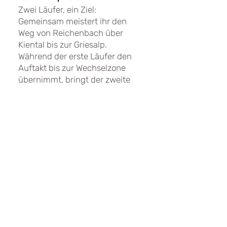
Zwei Läufer, ein Ziel:
Gemeinsam meistert ihr den
Weg von Reichenbach über
Kiental bis zur Griesalp.
Während der erste Läufer den
Auftakt bis zur Wechselzone
übernimmt, bringt der zweite
den Sieg ins Ziel. Männer-,
Frauen- oder Mixed-Team –
Hauptsache gemeinsam!
JETZT MEHR ERFAHREN!