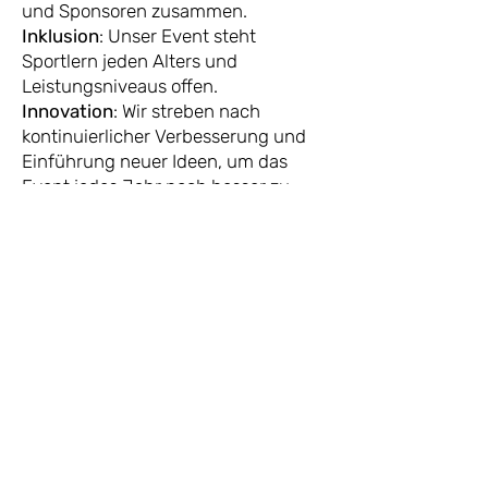
und Sponsoren zusammen.
Inklusion
: Unser Event steht
Sportlern jeden Alters und
Leistungsniveaus offen.
Innovation
: Wir streben nach
kontinuierlicher Verbesserung und
Einführung neuer Ideen, um das
Event jedes Jahr noch besser zu
machen.
Kontakt
info@bluemlisalp-lauf.ch
BeO Sportevents
c/o Gantrisch Bike & Sport
Gurnigelstrasse 3